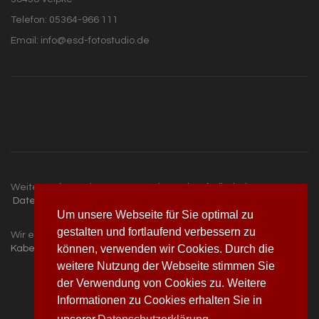
Telefon: 05364-966 111
Email: info@esd-fotostudio.de
Weitere Informationen:
Home
|
Barrierefreiheit
|
Datenschutz
|
Kontakt
|
Impressum
Um unsere Webseite für Sie optimal zu
gestalten und fortlaufend verbessern zu
Wir empfehlen:
MS Consulting
|
Kabelmarkt
|
Oldtimer-
können, verwenden wir Cookies. Durch die
Kabelbäume
|
MSU GmbH
|
weitere Nutzung der Webseite stimmen Sie
der Verwendung von Cookies zu. Weitere
Informationen zu Cookies erhalten Sie in