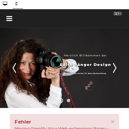
Herzlich Willkommen bei
Edith Sänger Design
Ihre Fotografin mit über 30 Jahren Berfuserfahrung
×
Fehler
Missing Simplify Your Web extensions library -