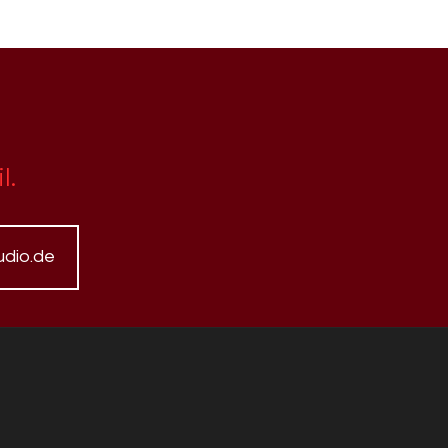
l.
dio.de